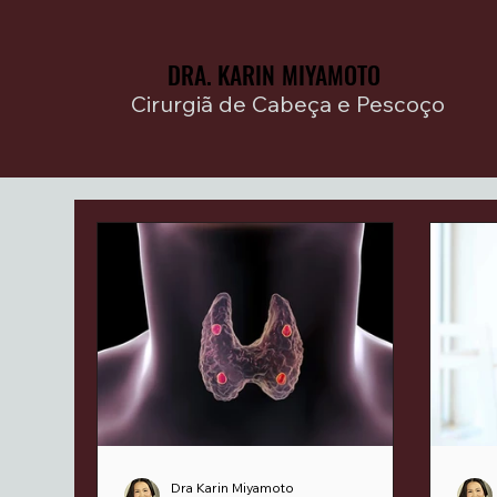
DRA. KARIN MIYAMOTO
DRA. KARIN MIYAMOTO
Cirurgiã de Cabeça e Pescoço
Dra Karin Miyamoto