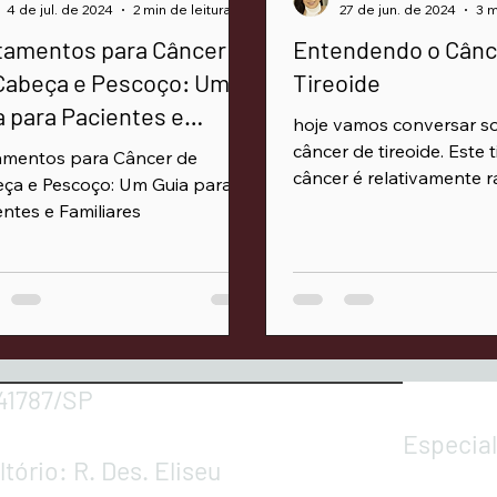
4 de jul. de 2024
2 min de leitura
27 de jun. de 2024
3 m
tamentos para Câncer
Entendendo o Cânc
Cabeça e Pescoço: Um
Tireoide
a para Pacientes e
hoje vamos conversar s
iliares
câncer de tireoide. Este 
amentos para Câncer de
câncer é relativamente r
ça e Pescoço: Um Guia para
entes e Familiares
41787/SP
Especia
tório: R. Des. Eliseu