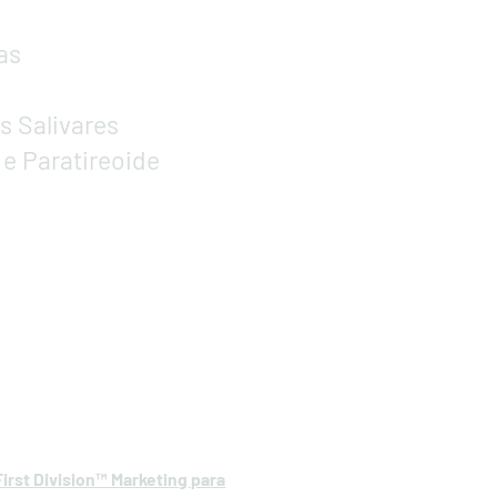
as
s Salivares
 e Paratireoide
First Division™ Marketing para