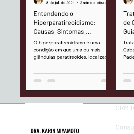
8 de jul. de 2024
2 min de leitura
Entendendo o
Tra
Hiperparatireoidismo:
de 
Causas, Sintomas,
Gui
Diagnóstico e Tratamento
Fam
O hiperparatireoidismo é uma
Trat
condição em que uma ou mais
Cabe
glândulas paratireoides, localizadas
Paci
na parte de trás da tireóide
CRM 1
Consul
DRA. KARIN MIYAMOTO
DRA. KARIN MIYAMOTO