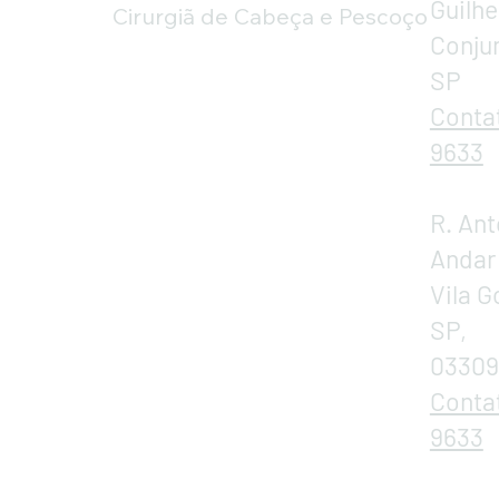
Guilh
Cirurgiã de Cabeça e Pescoço
Conjun
SP
Conta
9633
R. Ant
Andar
Vila 
SP,
03309
Conta
9633