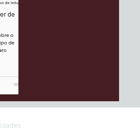
in de leitura
er de
obre o
tipo de
aro
lidades