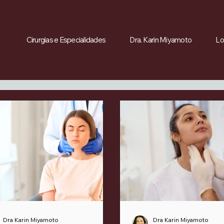
Cirurgias e Especialidades
Dra. Karin Miyamoto
Lo
Dra Karin Miyamoto
Dra Karin Miyamoto